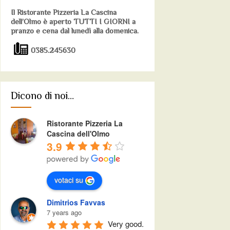
Il Ristorante Pizzeria La Cascina
dell’Olmo è aperto TUTTI I GIORNI a
pranzo e cena dal lunedì alla domenica.
0385.245630
Dicono di noi…
Ristorante Pizzeria La
Cascina dell'Olmo
3.9
votaci su
Dimitrios Favvas
7 years ago
Very good.