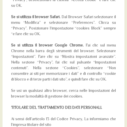
“Privacy”, deselezionare la casella “Accetta cookie” e fare clic
su OK.
Se si utilizza il browser Safari.
Dal Browser Safari selezionare il
menu “Modifica” e selezionare “Preferences”. Clicca su
“Privacy”. Posizionare l’impostazione “cookies Block” sempre
“e fare clic su OK.
Se si utilizza il browser Google Chrome.
Fai clic sul menu
Chrome nella barra degli strumenti del browser. Selezionare
“Impostazioni”. Fare clic su “Mostra impostazioni avanzate”.
Nella sezione “Privacy”, fai clic sul pulsante “Impostazioni
contenuti”. Nella sezione “Cookies”, selezionare “Non
consentire ai siti per memorizzare i dati” e di controllo “cookie
di blocco e di terze parti i dati sito”, e quindi fare clic su OK.
Se usi un qualsiasi altro browser, cerca nelle Impostazioni del
browser la modalità di gestione dei cookies.
TITOLARE DEL TRATTAMENTO DEI DATI PERSONALI.
Ai sensi dell’articolo 13 del Codice Privacy, La informiamo che
l’impresa titolare del sito