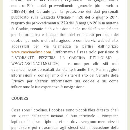
dell’articolo 13 del Decreto Legislativo 30 giugno 2003,
numero 196, e dal provvedimento generale (doc. web n.
3118884) del Garante per la protezione dei dati personali,
pubblicato sulla Gazzetta Ufficiale n. 126 del 3 giugno 2014,
registro dei provvedimenti n. 229 dell’8 maggio 2014 in materia
di Cookie, recante “Individuazione delle modalità semplificate
per l’informativa e l’acquisizione del consenso per l’uso dei
cookie” per coloro che interagiscono con i servizi web del sito,
accessibili per via telematica a partire dall’indirizzo
www.cascinaolmo.com
. L’informativa è resa solo per il sito di
RISTORANTE PIZZERIA LA CASCINA DELL’OLMO –
WWWCASCINAOLMO.COM – e non per altri siti web
eventualmente consultati dall’utente tramite link. Per maggiori
informazioni vi consigliamo di visitare il sito del Garante della
Privacy per ulteriori informazioni sui cookie e su come
influenzano la tua esperienza di navigazione.
COOKIES
Cosa sono i cookies. I cookies sono piccoli files di testo che i
siti visitati dall’utente inviano al suo terminale – computer,
laptop, tablet, smartphone, etc. – dove vengono memorizzati
per essere poi ritrasmessi agli stessi siti in occasione della