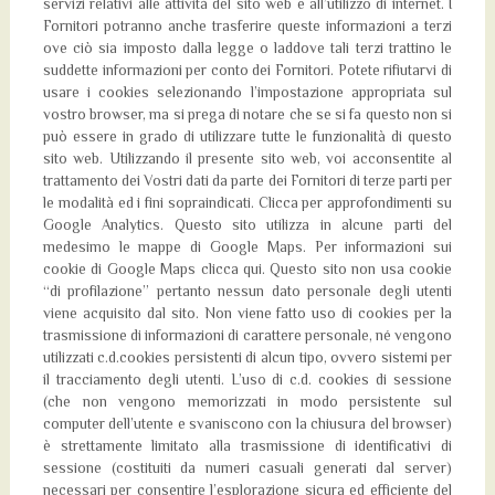
servizi relativi alle attività del sito web e all’utilizzo di internet. I
Fornitori potranno anche trasferire queste informazioni a terzi
ove ciò sia imposto dalla legge o laddove tali terzi trattino le
suddette informazioni per conto dei Fornitori. Potete rifiutarvi di
usare i cookies selezionando l’impostazione appropriata sul
vostro browser, ma si prega di notare che se si fa questo non si
può essere in grado di utilizzare tutte le funzionalità di questo
sito web. Utilizzando il presente sito web, voi acconsentite al
trattamento dei Vostri dati da parte dei Fornitori di terze parti per
le modalità ed i fini sopraindicati. Clicca per approfondimenti su
Google Analytics. Questo sito utilizza in alcune parti del
medesimo le mappe di Google Maps. Per informazioni sui
cookie di Google Maps clicca qui. Questo sito non usa cookie
“di profilazione” pertanto nessun dato personale degli utenti
viene acquisito dal sito. Non viene fatto uso di cookies per la
trasmissione di informazioni di carattere personale, né vengono
utilizzati c.d.cookies persistenti di alcun tipo, ovvero sistemi per
il tracciamento degli utenti. L’uso di c.d. cookies di sessione
(che non vengono memorizzati in modo persistente sul
computer dell’utente e svaniscono con la chiusura del browser)
è strettamente limitato alla trasmissione di identificativi di
sessione (costituiti da numeri casuali generati dal server)
necessari per consentire l’esplorazione sicura ed efficiente del