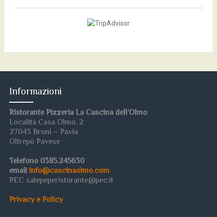
Informazioni
Ristorante Pizzeria La Cascina dell’Olmo
Località Casa Olmo, 2
27043 Broni – Pavia
Oltrepò Pavese
Telefono 0385.245630
email
info@cascinaolmo.com
PEC salepeperistorante@pec.it
Privacy e Policy