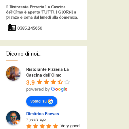
Il Ristorante Pizzeria La Cascina
dell’Olmo è aperto TUTTI I GIORNI a
pranzo e cena dal lunedì alla domenica.
0385.245630
Dicono di noi…
Ristorante Pizzeria La
Cascina dell'Olmo
3.9
votaci su
Dimitrios Favvas
7 years ago
Very good.