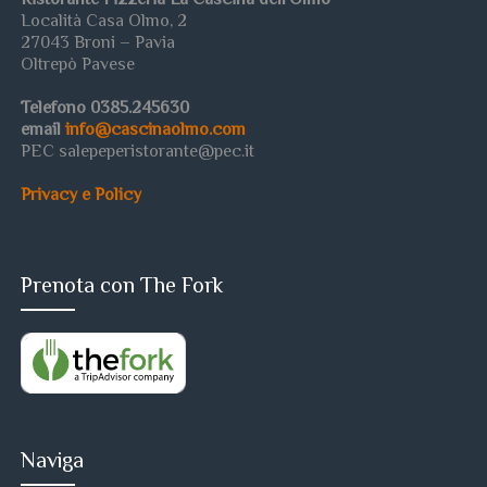
Ristorante Pizzeria La Cascina dell’Olmo
Località Casa Olmo, 2
27043 Broni – Pavia
Oltrepò Pavese
Telefono 0385.245630
email
info@cascinaolmo.com
PEC salepeperistorante@pec.it
Privacy e Policy
Prenota con The Fork
Naviga