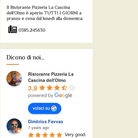
Il Ristorante Pizzeria La Cascina
dell’Olmo è aperto TUTTI I GIORNI a
pranzo e cena dal lunedì alla domenica.
0385.245630
Dicono di noi…
Ristorante Pizzeria La
Cascina dell'Olmo
3.9
votaci su
Dimitrios Favvas
7 years ago
Very good.