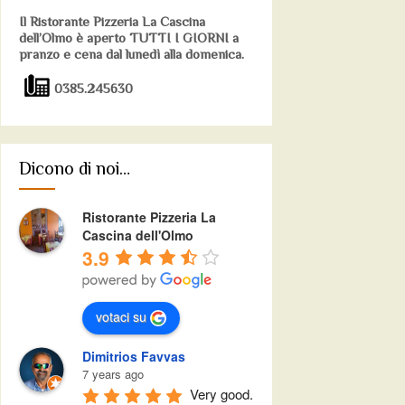
Il Ristorante Pizzeria La Cascina
dell’Olmo è aperto TUTTI I GIORNI a
pranzo e cena dal lunedì alla domenica.
0385.245630
Dicono di noi…
Ristorante Pizzeria La
Cascina dell'Olmo
3.9
votaci su
Dimitrios Favvas
7 years ago
Very good.