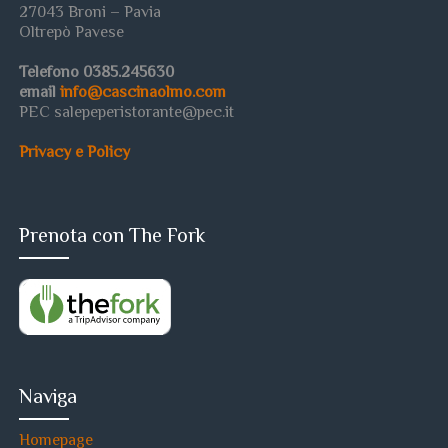
27043 Broni – Pavia
Oltrepò Pavese
Telefono 0385.245630
email
info@cascinaolmo.com
PEC salepeperistorante@pec.it
Privacy e Policy
Prenota con The Fork
Naviga
Homepage