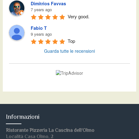
Dimitrios Favvas
7 years ago
Very good.
Fabio T
9 years ago
Top
Guarda tutte le recensioni
Informazioni
Ristorante Pizzeria La Cascina dell’Olmo
Località Casa Olmo, 2